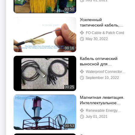
July 01, 2021
00:50
Усиленный
тактический кабель,
оптический 2/4/6/8 жил
FO Cable & Patch Cord
с армированным
May 30, 2022
стекловолоконным
кабелем
00:16
Кабель оптический
выносной для
помещений и улицы,
Waterproof Connectors
одномодовый, с
& FTTX Outdoor Cable
September 10, 2022
разъемами, сборка 2,0
Accessories
мм
00:25
Магнитная левитация.
Интеллектуальное
применение
Renewable Energy
электроэнергии вне
Video
July 01, 2021
сети. Энергия ветра.
00:53