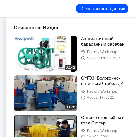
Контактные Данные
Связанные Видео
Автоматический
барабанный барабан
Factory Workshop
September 21, 2025
02:42
GYFXH Волоконно-
оптический кабель, 4
ядра, 4,5 мм,
Factory Workshop
одиночный режим,
August 17, 2021
небронированный, 30
кг/км (1000 м на
00:28
барабан)
Оптоволоконный патч-
корд Optitap
Factory Workshop