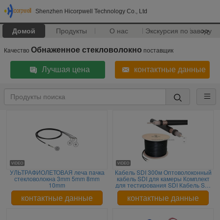
Shenzhen Hicorpwell Technology Co., Ltd
Домой
Продукты
О нас
Экскурсия по заводу
>>
Обнаженное стекловолокно
Качество
поставщик
Лучшая цена
контактные данные
УЛЬТРАФИОЛЕТОВАЯ леча пачка
Кабель SDI 300м Оптоволоконный
стекловолокна 3mm 5mm 8mm
кабель SDI для камеры Комплект
10mm
для тестирования SDI Кабель SDI
для камеры 50м 100м 200м
Сетевой доступ
контактные данные
контактные данные