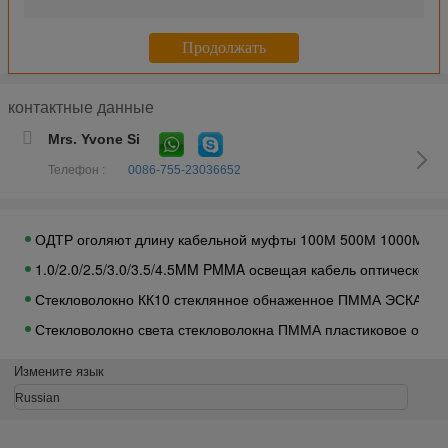
Гибкий провод дуплекса ПВК дуплекса 3.0мм ЛК/УПК ОМ2, ка
ЛК УПК - проламывание гибкого провода многорежимного вол
Стекло РФП СМ Г657А1 - кабель падения ФО кабеля оптичес
контактные данные
Оптически дровосек ФК - инструменты испытания волокна 6С 
Mrs. Yvone Si
3m / 5м кабель заплаты волокна СМ 2 ядров Арморед, гибкий
Телефон :
0086-755-23036652
Воздушно-космическое пространство LC LC кабеля заплаты 
Отрезок провода кабеля оптического волокна СТ СМ СК ЛК 
ОДТР оголяют длину кабельной муфты 100М 500М 1000М 10К
1.0/2.0/2.5/3.0/3.5/4.5MM PMMA освещая кабель оптического
Стекловолокно КК10 стеклянное обнаженное ПММА ЭСКА 0.
Стекловолокно света стекловолокна ПММА пластиковое обна
На открытом воздухе ИЭК стекловолокно 60794 гибких провод
Измените язык
Ядра портативный ФТТХ ядра 2 ядра 8 наличия 12 собственн
Russian
Голубая заплата оптического волокна привязывает вносимую 