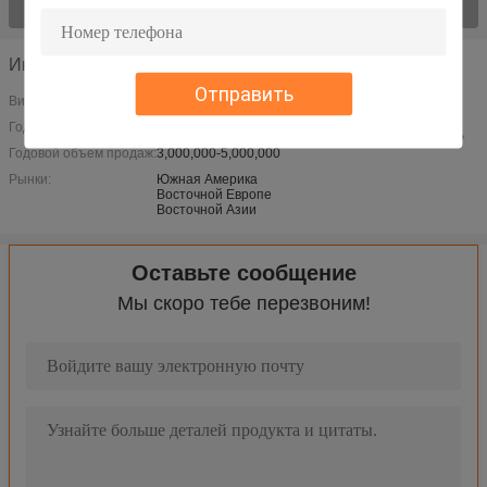
Осмотрите все > продуктов;
Информация о компании
Отправить
Вид бизнеса:
Год основания:
2013
Годовой объем продаж:
3,000,000-5,000,000
Рынки:
Южная Америка
Восточной Европе
Восточной Азии
Оставьте сообщение
Мы скоро тебе перезвоним!
4" 5" круглый тип твердость метра Мико фильма 3 оптическог
Инструменты испытания волокна фильмов волокна полируя 5
Шлифовальный станок полируя машин оптического волокна дл
Усиливанный однорежимный кабель заплаты оптического вол
Тактический гибкий провод 2 каналов двухшпиндельный, изр