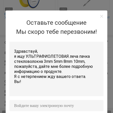
Волокно Оптран кремнезема плюс
Военный медицинский лазер
УЛЬТРАФИОЛЕТОВОЕ волокно вф
наивысшей мощности привязывает
ОПТРАН Оптран ПЛу УЛЬТРА
гибкий провод 200-1200nm
Оставьте сообщение
трудное Полимер-одетое
соединителя 200um SMA905 SMA
контактные данные
контактные данные
Мы скоро тебе перезвоним!
Стекло - кабель оптическ волокно
Обнаженное стекловолокно
волокна
Волоконно-оптические Пигтейл
Кабель ХДМИ АОК
волоконно-оптических кабелей
волоконно-оптический трансивер
патч
Кабель Lan локальных сетей
Инструменты испытания волокна
Сеть безопасностью
наборы прекращения волокна
предприятия
Волоконно оптические
Умное применение силы
компоненты
электрическая система гибрида
Домашнее решение силы
солнечного ветра