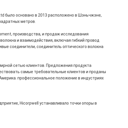
 Ltd было основано в 2013 расположено в Шэньчжэне,
вадратных метров.
pment, производства, и продаж исследования
 волокна и взаимодействия, включая гибкий провод
чивые соединители, соединитель оптического волокна
емирной сетью клиентов. Предложения продукта
вествовать самые требовательные клиентов и проданы
 Америка. профессиональное положение в индустриях
приятие, Hicorpwell устанавливало точки опоры в