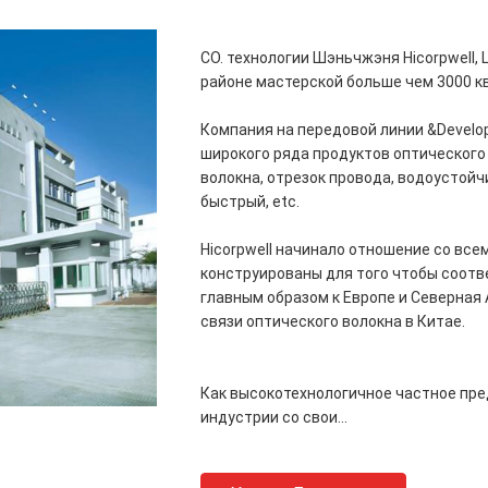
CO. технологии Шэньчжэня Hicorpwell,
районе мастерской больше чем 3000 к
Компания на передовой линии &Develo
широкого ряда продуктов оптического
волокна, отрезок провода, водоустой
быстрый, etc.
Hicorpwell начинало отношение со вс
конструированы для того чтобы соот
главным образом к Европе и Северная
связи оптического волокна в Китае.
Как высокотехнологичное частное пред
индустрии со свои...