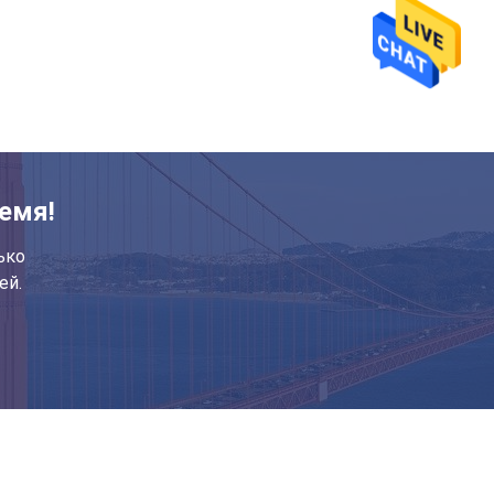
емя!
ько
ей.