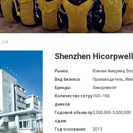
, Ltd
Shenzhen Hicorpwell
Рынки:
Южная Америка, Вос
Вид бизнеса:
Производитель, Имп
Бренды:
Хикорпвелл
Количество сотру
160~166
дников:
Годовой объем пр
3,000,000-5,000,000
одаж:
Год основания:
2013