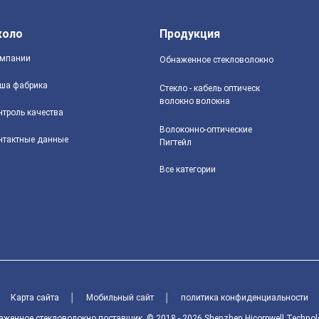
коло
Продукция
мпании
Обнаженное стекловолокно
ша фабрика
Стекло - кабель оптическ
волокно волокна
нтроль качества
Волоконно-оптические
нтактные данные
Пигтейл
Все категории
Карта сайта
│
Мобильный сайт
│
политика конфиденциальности
нное стекловолокно поставщик. © 2018 - 2026 Shenzhen Hicorpwell Technology 