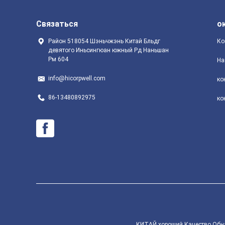
Связаться
о
Район 518054 Шэньчжэнь Китай Бльдг
Ко
девятого Иньсингюан южный Рд Наньшан
Рм 604
На
info@hicorpwell.com
ко
86-13480892975
ко
КИТАЙ хороший Качество Обнаже