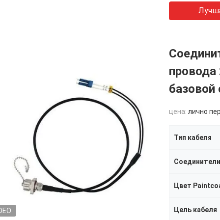
Лучш
Соединит
провода 
базовой 
цена:
лично пе
Тип кабеля
Соединител
Цвет Paintco
Цель кабеля
DEO