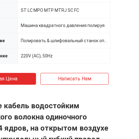
и
ST LC MPO MTP MTRJ SC FC
Машина квадратного давления полируя
ие
Полировать & шлифовальный станок оптического волокна
ние
220V (AC), 50Hz
ая Цена
Написать Нам
е кабель водостойким
ого волокна одиночного
 ядров, на открытом воздухе