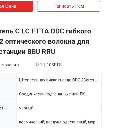
ая Цена
Написать Нам
ель C LC FTTA ODC гибкого
2 оптического волокна для
станции BBU RRU
реговорить
MOQ:
10SETS
Штепсельная вилка гнезда ODC 2Cores к LC TPU
и
Соединители подгонянные или ЛК
at
черный
космический, воздушнодесантный, морской, земной корабль, тактический и даже автомобильные коммерче