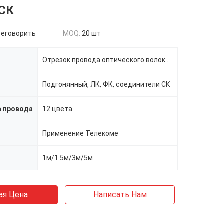
 СК
реговорить
MOQ:
20 шт
Отрезок провода оптического волокна ЛК УПК 4 ядров
Подгонянный, ЛК, ФК, соединители СК
а провода
12 цвета
Применение Телекоме
1м/1.5м/3м/5м
ая Цена
Написать Нам