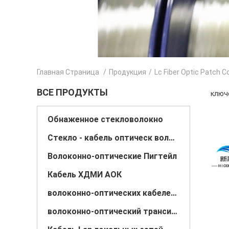
Главная Страница
/
Продукция
/
Lc Fiber Optic Patch C
ВСЕ ПРОДУКТЫ
ключе
Обнаженное стекловолокно
Стекло - кабель оптическ волокно волокна
Волоконно-оптические Пигтейл
Кабель ХДМИ АОК
волоконно-оптических кабелей патч
волоконно-оптический трансивер