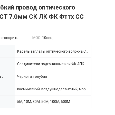
гибкий провод оптического
 СТ 7.0мм СК ЛК ФК Фттх СС
реговорить
MOQ:
10сец
Кабель заплаты оптического волокна СС СМ 2,0 3.0мм АПК УПК
и
Соединители подгонянные или ФК АПК УПК
at
Чернота, голубая
космический, воздушнодесантный, морской, земной корабль, тактический и даже автомобильные коммерче
5М, 10М, 30М, 50М, 100М, 500М