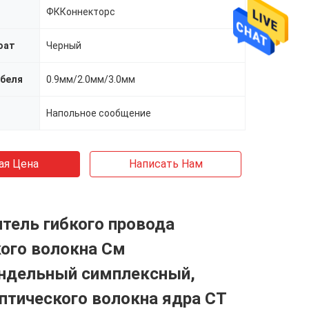
ФККоннекторс
оат
Черный
беля
0.9мм/2.0мм/3.0мм
Напольное сообщение
ая Цена
Написать Нам
тель гибкого провода
ого волокна См
ндельный симплексный,
птического волокна ядра СТ