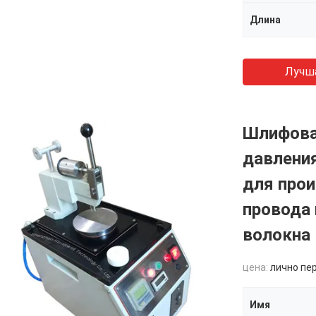
Длина
Лучш
Шлифова
давления
для прои
провода 
волокна
цена:
лично пе
Имя