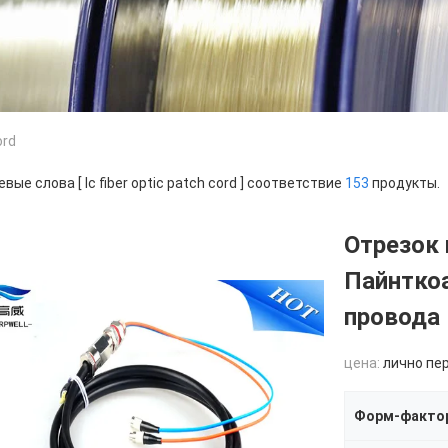
ord
вые слова [ lc fiber optic patch cord ] соответствие
153
продукты.
Отрезок 
Пайнткоа
провода 
цена:
лично пе
Форм-факто