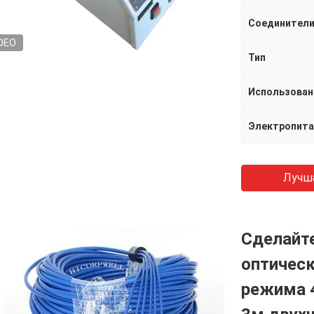
Соединител
DEO
Тип
Использован
Электропита
Лучш
Сделайт
оптическ
режима 4