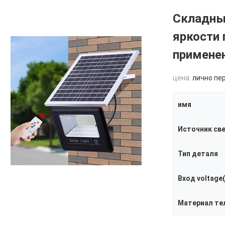
Складны
яркости
примене
цена:
лично пе
имя
Источник св
Тип деталя
Вход voltage(