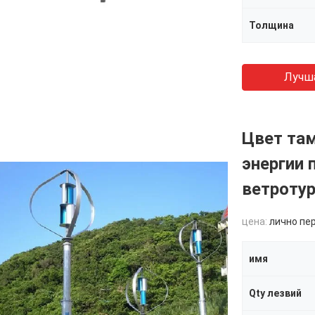
Толщина
Лучш
Цвет та
энергии 
ветроту
цена:
лично пе
имя
Qty лезвий