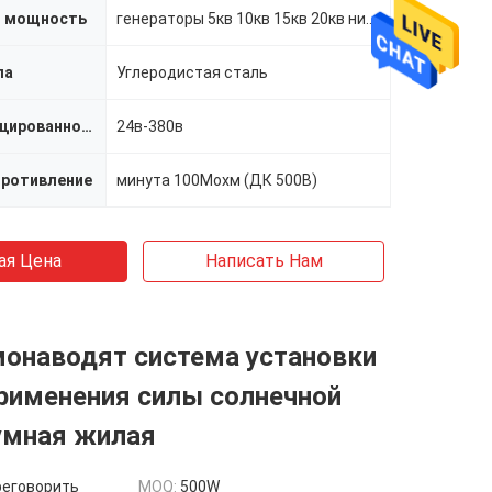
я мощность
генераторы 5кв 10кв 15кв 20кв низкие рпм
ла
Углеродистая сталь
Расклассифицированное напряжение тока
24в-380в
противление
минута 100Мохм (ДК 500В)
ая Цена
Написать Нам
монаводят система установки
рименения силы солнечной
умная жилая
реговорить
MOQ:
500W