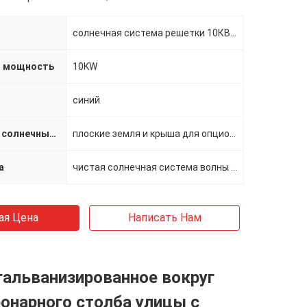
солнечная система решетки 10КВ Он&Офф
я мощность
10KW
синий
Шкаф панели солнечных батарей
плоские земля и крыша для опционного
а
чистая солнечная система волны синуса
ая Цена
Написать Нам
гальванизированное вокруг
онарного столба улицы с