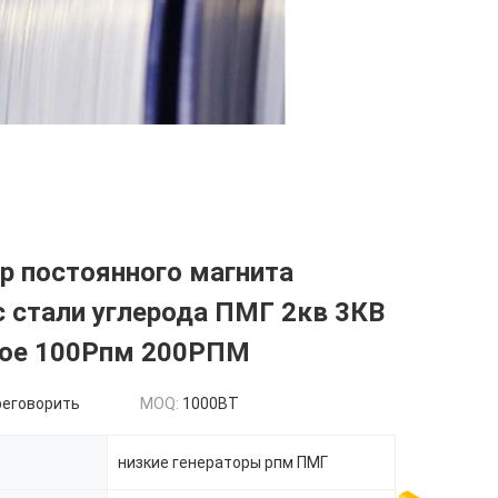
р постоянного магнита
 стали углерода ПМГ 2кв 3КВ
кое 100Рпм 200РПМ
реговорить
MOQ:
1000ВТ
низкие генераторы рпм ПМГ