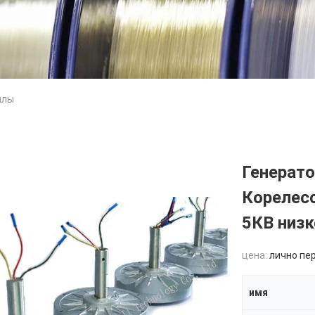
илы
Генерато
Корелесс
5КВ низ
цена:
лично пе
имя