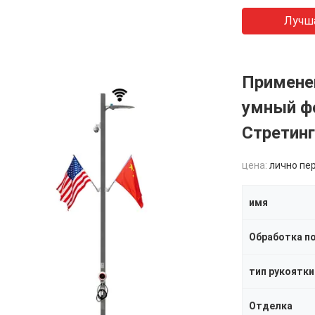
Лучш
Примене
умный ф
Стретинг
цена:
лично пе
имя
Обработка п
тип рукоятки
Отделка