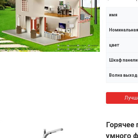
имя
Номинальна
цвет
Волна выход
Лучш
Горячее 
умного ф