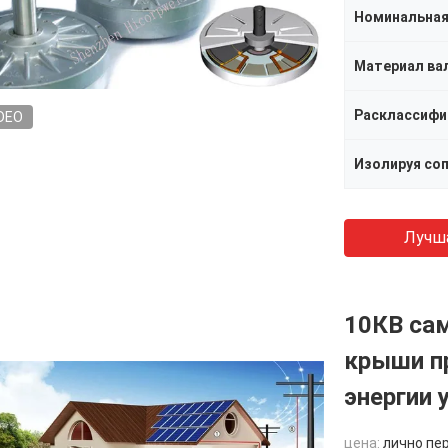
Номинальна
Материал ва
DEO
Изолируя со
Лучш
10КВ са
крыши п
энергии 
цена:
лично пе