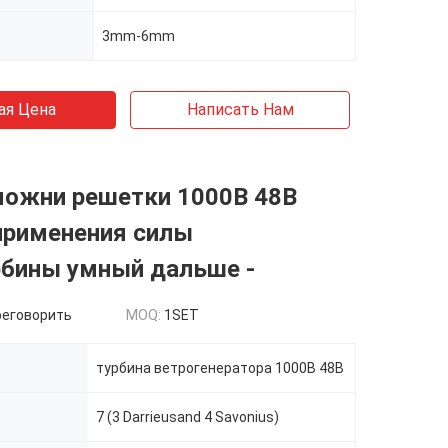
3mm-6mm
ая Цена
Написать Нам
можни решетки 1000В 48В
применения силы
рбины умный дальше -
реговорить
MOQ:
1SET
турбина ветрогенератора 1000В 48В
7 (3 Darrieusand 4 Savonius)