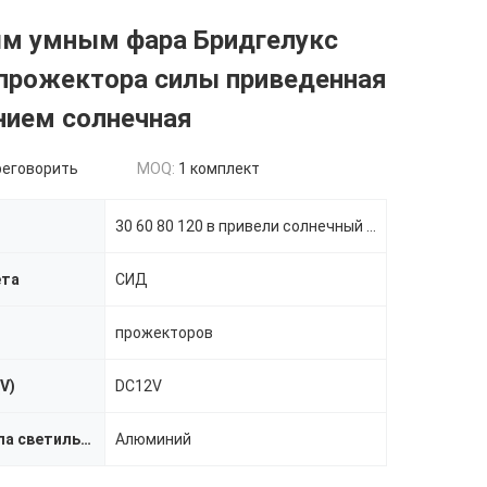
м умным фара Бридгелукс
 прожектора силы приведенная
нием солнечная
реговорить
MOQ:
1 комплект
30 60 80 120 в привели солнечный прожектор
ета
СИД
прожекторов
V)
DC12V
Материал тела светильника
Алюминий