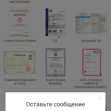
and Trademark
Cetified Service Partner
CE
Hicorpwell TM
Trademark Registration
Search Engine
CIPS (Chartered
In China
Marketing
Institute Of
Procurement & Supply )
Оставьте сообщение