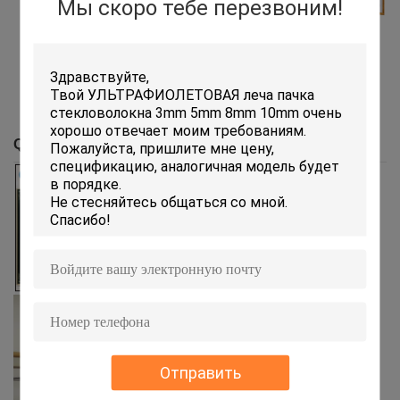
Мы скоро тебе перезвоним!
SGS
CE
United States Patent
and Trademark
QC Profile
Отправить