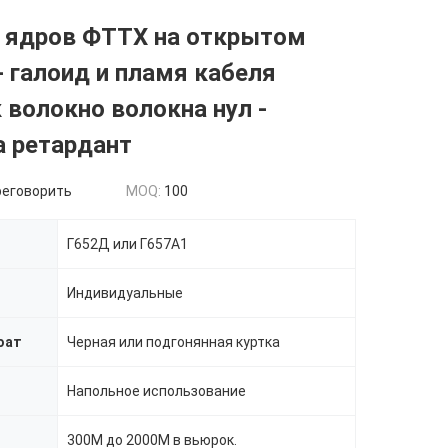
6 ядров ФТТХ на открытом
- галоид и пламя кабеля
 волокно волокна нул -
а ретардант
реговорить
MOQ:
100
Г652Д или Г657А1
Индивидуальные
оат
Черная или подгонянная куртка
Напольное использование
300М до 2000М в вьюрок.