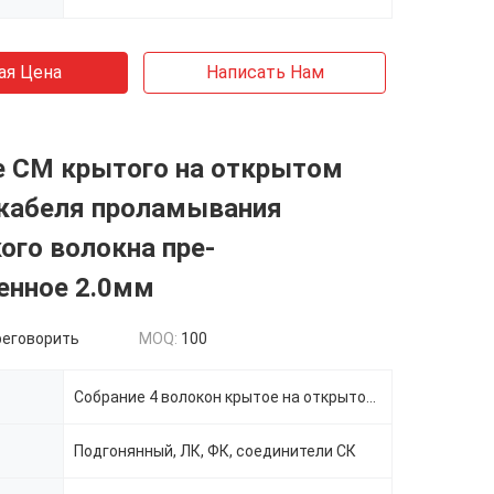
ая Цена
Написать Нам
е СМ крытого на открытом
 кабеля проламывания
ого волокна пре-
енное 2.0мм
реговорить
MOQ:
100
Собрание 4 волокон крытое на открытом воздухе Пре-прекращенное СМ, кабель проламывания 2.0мм
Подгонянный, ЛК, ФК, соединители СК