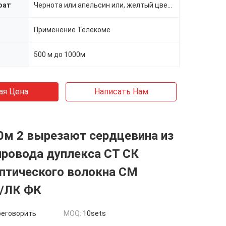
оат
Чернота или апельсин или, желтый цвет, другие
Применение Телекоме
500 м до 1000м
ая Цена
Написать Нам
0м 2 вырезают сердцевина из
провода дуплекса СТ СК
птического волокна СМ
/ЛК ФК
реговорить
MOQ:
10sets