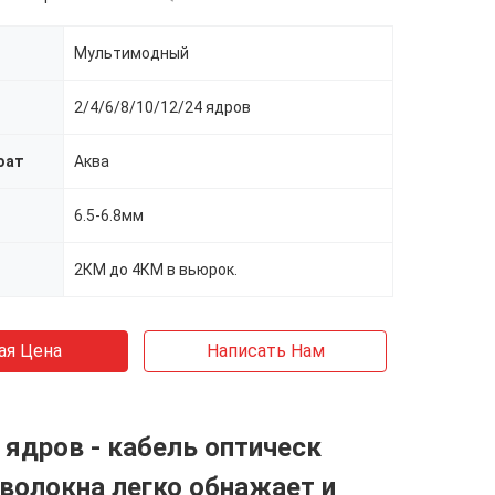
Мультимодный
2/4/6/8/10/12/24 ядров
оат
Аква
я
6.5-6.8мм
2КМ до 4КМ в вьюрок.
ая Цена
Написать Нам
 ядров - кабель оптическ
волокна легко обнажает и