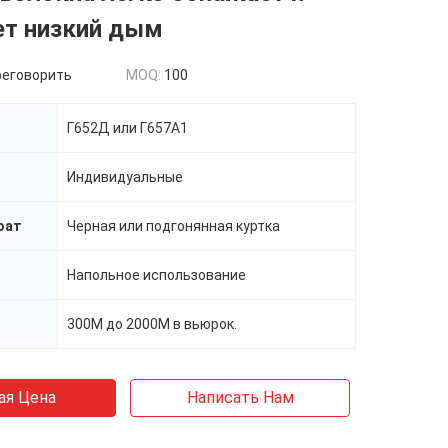
ет низкий дым
реговорить
MOQ:
100
Г652Д или Г657А1
Индивидуальные
оат
Черная или подгонянная куртка
Напольное использование
300М до 2000М в вьюрок.
ая Цена
Написать Нам