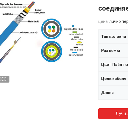
соединя
цена:
лично пе
Тип волокна
Разъемы
Цвет Пайнтк
Цель кабеля
DEO
Длина
Лучш