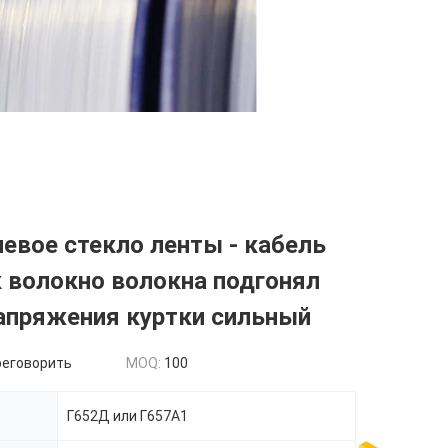
евое стекло ленты - кабель
 волокно волокна подгонял
апряжения куртки сильный
реговорить
MOQ:
100
Г652Д или Г657А1