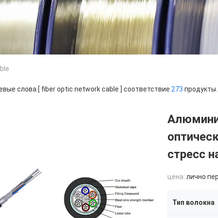
ble
вые слова [ fiber optic network cable ] соответствие
273
продукты.
Алюмини
оптическ
стресс н
цена:
лично пе
Тип волокна