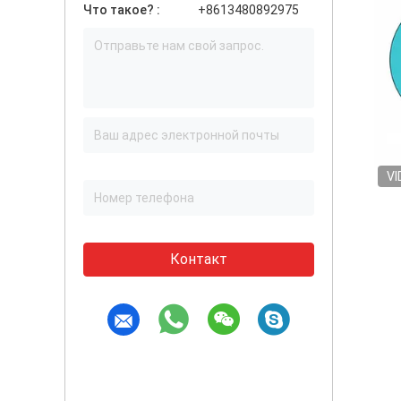
Что такое? :
+8613480892975
VI
Контакт