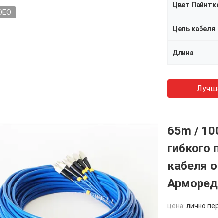
Цвет Пайнтк
DEO
Цель кабеля
Длина
Лучш
65m / 10
гибкого 
кабеля о
Арморед
цена:
лично пе