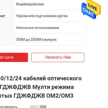
Индивидуальные
оат
Черная или подгонянная куртка
Напольное использование
300М до 2000М в вьюрок.
ая Цена
Написать Нам
10/12/24 кабелей оптического
 ГДЖФДЖВ Мулти режима
рытых ГДЖФДЖВ ОМ2/ОМ3
реговорить
MOQ:
2KM