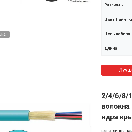
Разъемы
Цвет Пайнтк
Цель кабеля
DEO
Длина
Лучш
2/4/6/8/
волокна
ядра к
цена:
лично пе