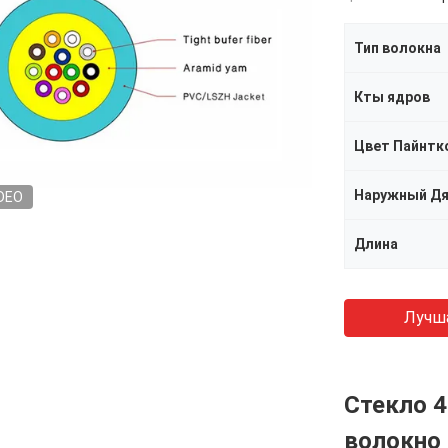
Тип волокна
Кты ядров
Цвет Пайнтк
Наружный Д
DEO
Длина
Лучш
Стекло 4
волокно 