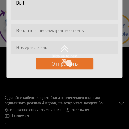
Отправить
Сделайте кабель водостойким оптического волокна
одиночного режима 4 ядров, на открытом воздухе 3м
двухшпиндельный гибкий провод волокна
Волоконно-оптические Пигтейл
2022-04-09
19 мнения