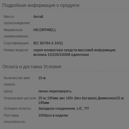
Подробная информация о продукте
Место
Китай
происхождения:
Фирменное
HICORPWELL
наименование:
Сертификация:
IEC 60794-2-10/11
Номер модели:
серия конвертера средств массовой информации
волокна 10/100/1000М одиночная
Оплата и доставка Условия
Количество мин
10 м
заказа:
Цена:
лично переговорить
Упаковывая детали:
25 кс 195мм, вес 165г (без батареи) Дименсион25 кс
195мм
Условия оплаты:
Западное соединение, L/C, T/T
Поставка
1000pcs в неделю
способности: