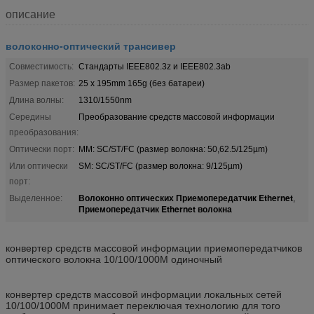
описание
волоконно-оптический трансивер
Совместимость:
Стандарты IEEE802.3z и IEEE802.3ab
Размер пакетов:
25 x 195mm 165g (без батареи)
Длина волны:
1310/1550nm
Середины
Преобразование средств массовой информации
преобразования:
Оптически порт:
MM: SC/ST/FC (размер волокна: 50,62.5/125µm)
Или оптически
SM: SC/ST/FC (размер волокна: 9/125µm)
порт:
Волоконно оптических Приемопередатчик Ethernet
Выделенное:
,
Приемопередатчик Ethernet волокна
конвертер средств массовой информации приемопередатчиков
оптического волокна 10/100/1000M одиночный
конвертер средств массовой информации локальных сетей
10/100/1000M принимает переключая технологию для того