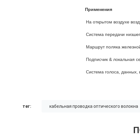
Применения
На открытом воздухе во
Система передачи низшег
Маршрут поляка железной
Подписчик & локальная с
Система голоса, данных,
тег:
кабельная проводка оптического волокна
П