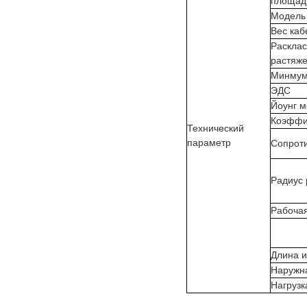
площадь
Модель
Вес каб
Раскла
растяже
Минмум
ЭДС
Йоунг м
Коэффи
Технический
параметр
Сопрот
Радиус 
Рабоча
Длина и
Наружн
Нагрузк