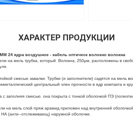
ХАРАКТЕР ПРОДУКЦИИ
 ММ 24 ядра воздушное - кабель оптическ волокно волокна
ли на мель трубка, который. Волокна, 250μм, расположены в сво
уля.
тойкой смесью завалки. Трубки (и заполнители) садятся на мель в
неметаллический центральный член прочности в ядр компакта и кру
 с заполняя смесью. она покрыта с тонкой оболочкой ПЭ (полиэти
сели на мель слой пряж арамид приложен над внутренней оболочкой
 НА (анти--отслеживающ) наружной оболочке.