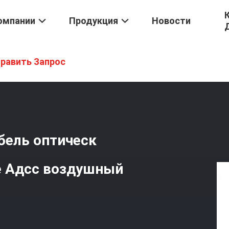
омпании
Продукция
Новости
ическ Волокно Волокна
/
12 Стекло Ядра Ядра 24 - Кабель Оптиче
равить Запрос
абель оптическ
е Адсс воздушный