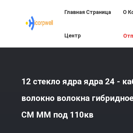
Главная Страница
О К
Главная Страница
/
Продукция
/
Стекло - Кабель Опт
Центр
Отп
Под 110кв
Подготовки
12 стекло ядра ядра 24 - к
волокно волокна гибридно
СМ ММ под 110кв