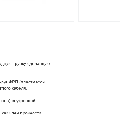
бодную трубку сделанную
округ ФРП (пластмассы
глого кабеля.
лена) внутренней.
 как член прочности,