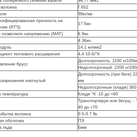
 поперечного сечения кабеля
96,77 мм2
 волокна
Г.652
еля
98кг/км
ссифицированная прочность на
17.5кн
ние (RTS)
 позволило напряжению (MAT)
6.9кн
4.36кн
одуль
14,1 кн/мм2
циент теплового расширения
4,4 10-6/°К
Долгосрочность: 1100 н/100
ивление Крусс
Недолгосрочный: 2200 н/10
Долгосрочность (при беге) 2
разрешения изогнутый
мм
Недолгосрочные (кладя) 360
я температура
Кладя °К -15 до +60
Транспортируя или бегущ: - 
40 до +70
збытка волокна
0.5-0.7 ‰
ая оболочка
ПЭ
а льда
5мм