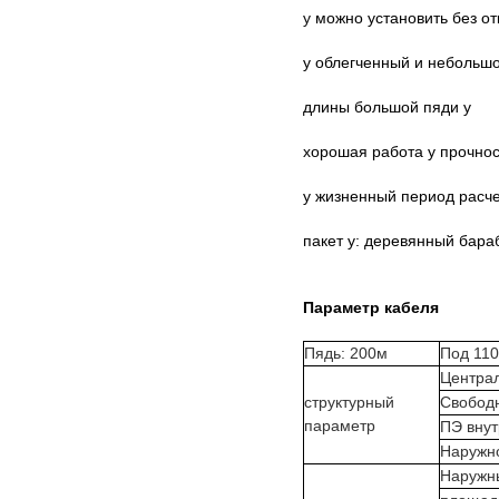
у
можно установить без от
у облегченный и небольшо
длины большой пяди у
хорошая работа у прочнос
у жизненный период расче
пакет у: деревянный бара
Параметр кабеля
Пядь: 200м
Под 110
Центра
структурный
Свободн
параметр
ПЭ внут
Наружн
Наружн