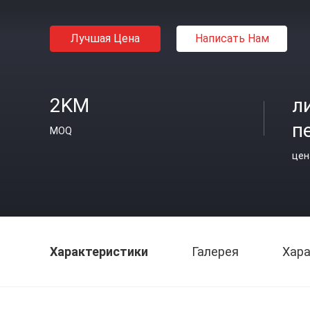
Лучшая Цена
Написать Нам
2KM
л
п
MOQ
цен
Характеристики
Галерея
Хара