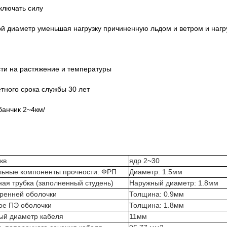
ключать силу
й диаметр уменьшая нагрузку причиненную льдом и ветром и нагр
ти на растяжение и температуры
тного срока службы 30 лет
банчик 2~4км/
кв
ядр 2~30
льные компоненты прочности: ФРП
Диаметр: 1.5мм
ая трубка (заполненный студень)
Наружный диаметр: 1.8мм
ренней оболочки
Толщина: 0.9мм
ое ПЭ оболочки
Толщина: 1.8мм
ый диаметр кабеля
11мм