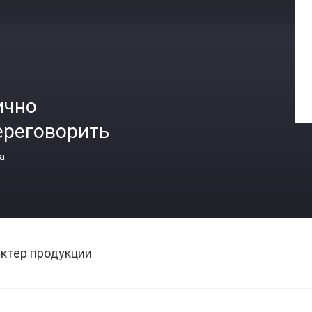
ично
ереговорить
а
ктер продукции