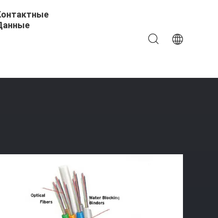
Контактные
Данные
ск Волокно Волокна Гибридное Адсс Воздушный СМ ММ