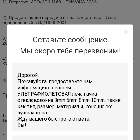
1). Встретьте ИСО/ИЭК 11801, ТИА/ЭИА 568А
2). Представление передачи выше чем стандарт Кат5е
определенный в ИД/Т926-2001;
Оставьте сообщение
3). Обеспечьте 50 пар, 100 пар, конфигурацию серии кабеля
200-пайр;
Мы скоро тебе перезвоним!
4). Способный для установки и для того чтобы извлечь модулей
КУ легкой;
5). Может быть тип типа ноги, типа не-ноги и шкафа;
Применение:
Установленный на 19" шкаф сети и открытый шкаф для
1.
выполнения функций содержания и управления кабеля.
Способный быть установленным в фронте шкафа для
2.