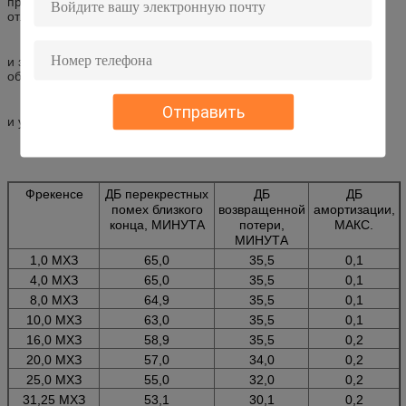
предусмотрения горизонтального расположения кабеля,
отладки, трассы
и защита рамки распределения или гибкого провода
оборудования, удобная для деятельности гибкого провода
Отправить
и управление упрощенный, рост и чаннге.
Фрекенсе
ДБ перекрестных
ДБ
ДБ
помех близкого
возвращенной
амортизации,
конца, МИНУТА
потери,
МАКС.
МИНУТА
1,0 МХЗ
65,0
35,5
0,1
4,0 МХЗ
65,0
35,5
0,1
8,0 МХЗ
64,9
35,5
0,1
10,0 МХЗ
63,0
35,5
0,1
16,0 МХЗ
58,9
35,5
0,2
20,0 МХЗ
57,0
34,0
0,2
25,0 МХЗ
55,0
32,0
0,2
31,25 МХЗ
53,1
30,1
0,2