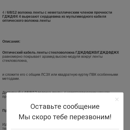
4 /
6/8/12 волокна ленты с неметаллическим членом прочности
ГДЖДФХ 4 вырезают сердцевина из мультимодного кабеля
оптического волокна ленты
Описания:
Оптический кабель ленты стекловолокна ГДЖДФДЖВ/ГДЖДФДЖХ
равномерно покрывает арамид высоко-модуля вокруг ленты
стекловолокна,
и сложите его с общим ЛСЗХ или квадратную куртку ПВК особенными
методами.
Доступный с 4/6/8/12 волокна ленты, с неметаллическим членом
прочности.
Оставьте сообщение
Применения:
Мы скоро тебе перезвоним!
Идеал для интра остроени применений соединения включая полы,
терминальные коробки и рабочие станции.