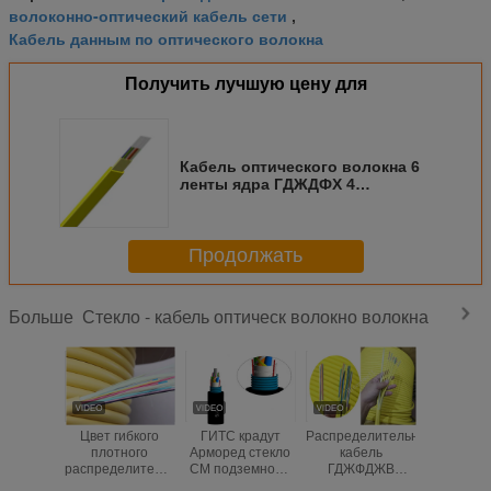
волоконно-оптический кабель сети
,
Кабель данным по оптического волокна
Получить лучшую цену для
Кабель оптического волокна 6
ленты ядра ГДЖДФХ 4
мультимодный/8/12 волокна
ленты с неметаллическим
членом прочности
Продолжать
Стекло - кабель оптическ волокно волокна
Больше
Цвет гибкого
ГИТС крадут
Распределительный
ГИСТВ
плотного
Арморед стекло
кабель
освобож
распределительного
СМ подземное -
ГДЖФДЖВ
темпер
кабеля
ядр 24/48/96/144
универсальный с
-40~