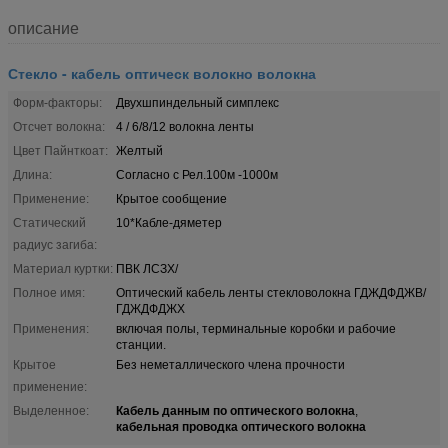
описание
Стекло - кабель оптическ волокно волокна
Форм-факторы:
Двухшпиндельный симплекс
Отсчет волокна:
4 / 6/8/12 волокна ленты
Цвет Пайнткоат:
Желтый
Длина:
Согласно с Рел.100м -1000м
Применение:
Крытое сообщение
Статический
10*Кабле-дяметер
радиус загиба:
Материал куртки:
ПВК ЛСЗХ/
Полное имя:
Оптический кабель ленты стекловолокна ГДЖДФДЖВ/
ГДЖДФДЖХ
Применения:
включая полы, терминальные коробки и рабочие
станции.
Крытое
Без неметаллического члена прочности
применение:
Кабель данным по оптического волокна
Выделенное:
,
кабельная проводка оптического волокна