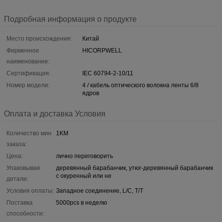
Подробная информация о продукте
Место происхождения:
Китай
Фирменное
HICORPWELL
наименование:
Сертификация:
IEC 60794-2-10/11
Номер модели:
4 / кабель оптического волокна ленты 6/8
ядров
Оплата и доставка Условия
Количество мин
1KM
заказа:
Цена:
лично переговорить
Упаковывая
деревянный барабанчик, утюг-деревянный барабанчик
с окуренный или не
детали:
Условия оплаты:
Западное соединение, L/C, T/T
Поставка
5000pcs в неделю
способности: