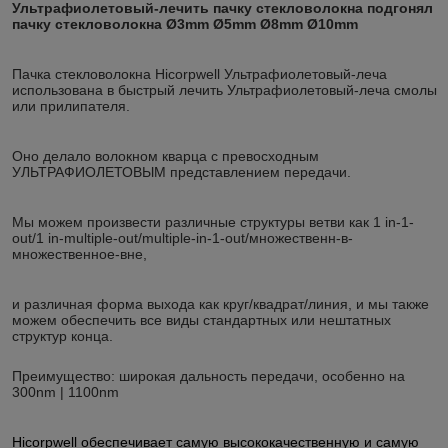
Ультрафиолетовый-лечить пачку стекловолокна подгонял
пачку стекловолокна Ø3mm Ø5mm Ø8mm Ø10mm
Пачка стекловолокна Hicorpwell Ультрафиолетовый-леча
использована в быстрый лечить Ультрафиолетовый-леча смолы
или прилипателя.
Оно делало волокном кварца с превосходным
УЛЬТРАФИОЛЕТОВЫМ представлением передачи.
Мы можем произвести различные структуры ветви как 1 in-1-
out/1 in-multiple-out/multiple-in-1-out/множественн-в-
множественное-вне,
и различная форма выхода как круг/квадрат/линия, и мы также
можем обеспечить все виды стандартных или нештатных
структур конца.
Преимущество: широкая дальность передачи, особенно на
300nm | 1100nm
Hicorpwell обеспечивает самую высококачественную и самую