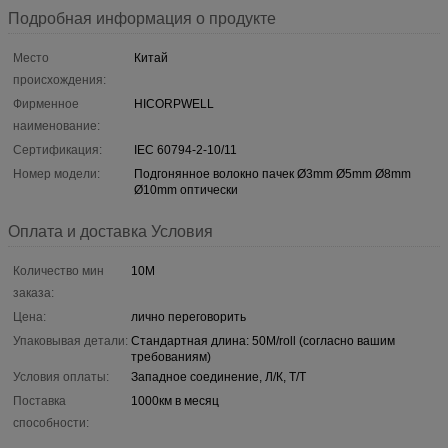
Подробная информация о продукте
Место
Китай
происхождения:
Фирменное
HICORPWELL
наименование:
Сертификация:
IEC 60794-2-10/11
Номер модели:
Подгонянное волокно пачек Ø3mm Ø5mm Ø8mm
Ø10mm оптически
Оплата и доставка Условия
Количество мин
10M
заказа:
Цена:
лично переговорить
Упаковывая детали:
Стандартная длина: 50M/roll (согласно вашим
требованиям)
Условия оплаты:
Западное соединение, Л/К, Т/Т
Поставка
1000км в месяц
способности: