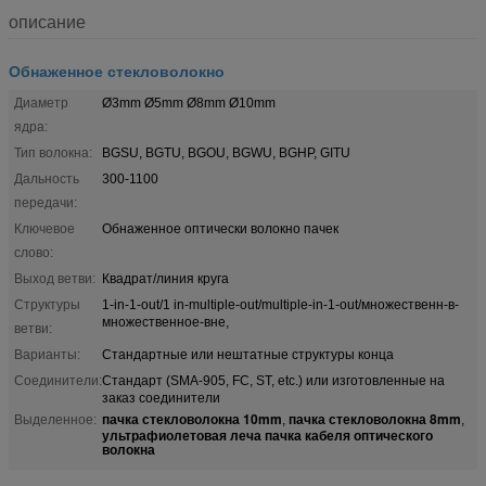
описание
Обнаженное стекловолокно
Диаметр
Ø3mm Ø5mm Ø8mm Ø10mm
ядра:
Тип волокна:
BGSU, BGTU, BGOU, BGWU, BGHP, GITU
Дальность
300-1100
передачи:
Ключевое
Обнаженное оптически волокно пачек
слово:
Выход ветви:
Квадрат/линия круга
Структуры
1-in-1-out/1 in-multiple-out/multiple-in-1-out/множественн-в-
множественное-вне,
ветви:
Варианты:
Стандартные или нештатные структуры конца
Соединители:
Стандарт (SMA-905, FC, ST, etc.) или изготовленные на
заказ соединители
пачка стекловолокна 10mm
пачка стекловолокна 8mm
Выделенное:
,
,
ультрафиолетовая леча пачка кабеля оптического
волокна