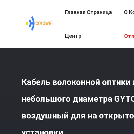
Главная Страница
О К
Главная Страница
/
Продукция
/
Стекло - Кабель Опт
Центр
Отп
Для На Открытом Воздухе Установки
Подготовки
Кабель волоконной оптики 
небольшого диаметра GYT
воздушный для на открыто
установки