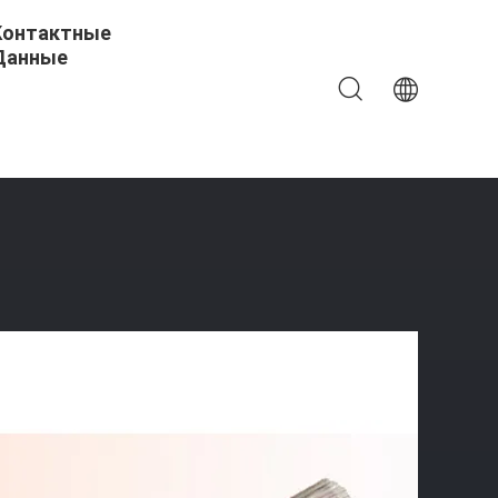
Контактные
Данные
ебольшого Диаметра GYTC8S Огнеупорный Воздушный