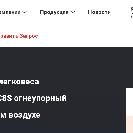
омпании
Продукция
Новости
ическ Волокно Волокна
/
Кабель Волоконной Оптики Легковеса Н
равить Запрос
легковеса
C8S огнеупорный
м воздухе