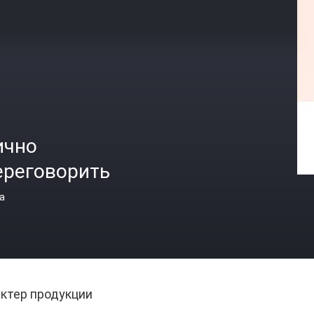
ично
ереговорить
а
ктер продукции