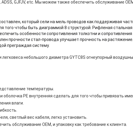
3, ADSS, GJFJV, etc. Мы можем также обеспечить обслуживание OE
составлен, который сели на мель проводов как поддерживая част
ля того чтобы быть диаграммой 8 структурой. Рифленая стальная 
еспечить особенности сопротивления толкотни и сопротивления 
член прочности стал-провода улучшает прочность на растяжение.
дой преграждая систему.
и легковеса небольшого диаметра GYTC8S огнеупорный воздушны
редставление температуры.
 и оболочка PE внутренняя сделать для того чтобы привязать им
ения влаги.
гибкость.
еля, светлый вес кабеля, легко установить.
чить обслуживание OEM, и упаковку как требование к клиента.