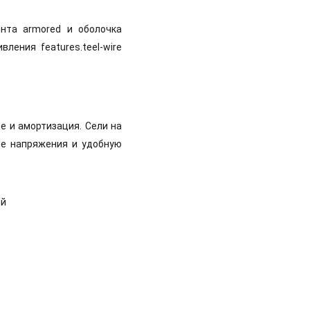
ента armored и оболочка
ления features.teel-wire
е и амортизация. Сели на
ие напряжения и удобную
ый