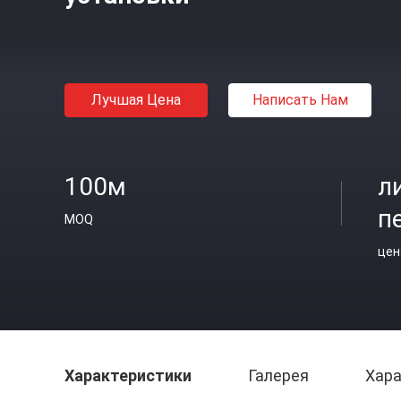
Лучшая Цена
Написать Нам
100м
л
п
MOQ
цен
Характеристики
Галерея
Хара