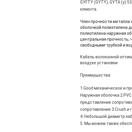
GYFTY (GYTY), GYTA (y) 5
клиента.
Член прочности металла 
оболочкой полиэтилена д
полиэтилена наружная об
центральная прочность, 
свободными трубкой и во
Кабель волоконной оптик
воздухе установки
Преимущества:
1.Good механическое и п
Наружная оболочка 2.PVC
представление сопротивл
сопротивление 3.Crush и 
4. Небольшой диаметр каб
5. Мы можем также обеспе