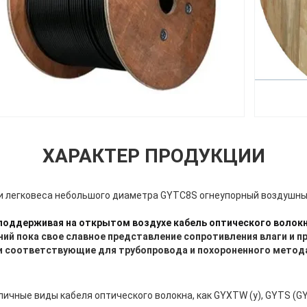
ХАРАКТЕР ПРОДУКЦИИ
и легковеса небольшого диаметра GYTC8S огнеупорный воздушны
оддерживая на открытом воздухе кабель оптического волокн
ий пока свое славное представление сопротивления влаги и п
и соответствующие для трубопровода и похороненного метод
ичные виды кабеля оптического волокна, как GYXTW (y), GYTS (G