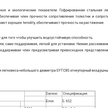
кое и экологические показатели. Гофрированная стальная л
еспечивая член прочности сопротивления толкотни и сопротив
ают хорошее tensility, обеспечивают прочность на растяжение.
 для того чтобы улучшить водоустойчивую способность.
я, само-поддерживая, легкой для установки. Низкие рассеивани
поддерживая член предусматривая превосходное представлен
и легковеса небольшого диаметра GYTC8S огнеупорный воздушн
Danwei
Спецификация
Блок
G. 652