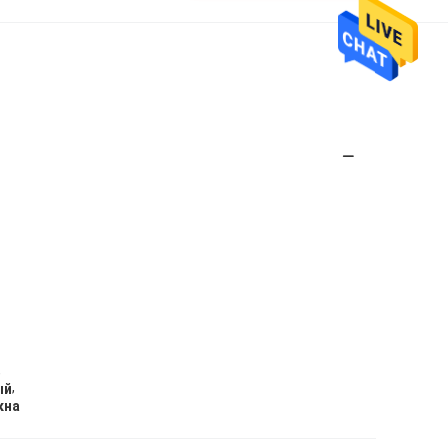
,
,
ый
кна