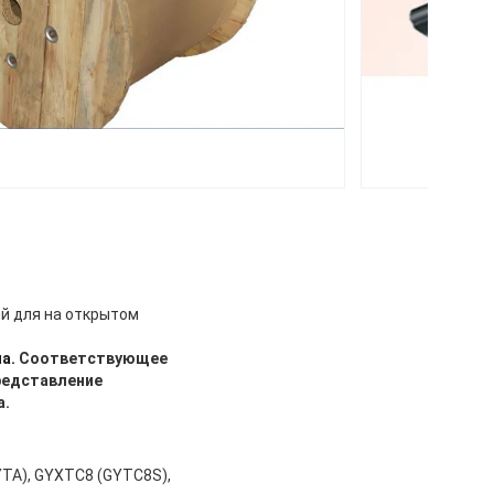
й для на открытом
а.
Соответствующее
редставление
а.
YTA), GYXTC8 (GYTC8S),