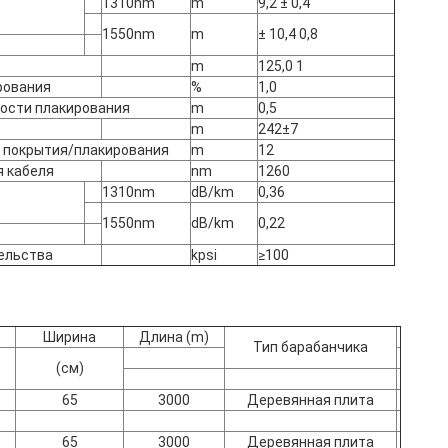
1310nm
m
9,2 ± 0,4
1550nm
m
± 10,4 0,8
m
125,0 1
рования
%
1,0
ости плакирования
m
0,5
m
242±7
 покрытия/плакирования
m
12
 кабеля
nm
1260
1310nm
dB/km
0,36
1550nm
dB/km
0,22
ельства
kpsi
≥100
Ширина
Длина (m)
Тип барабанчика
(см)
65
3000
Деревянная плита
65
3000
Деревянная плита