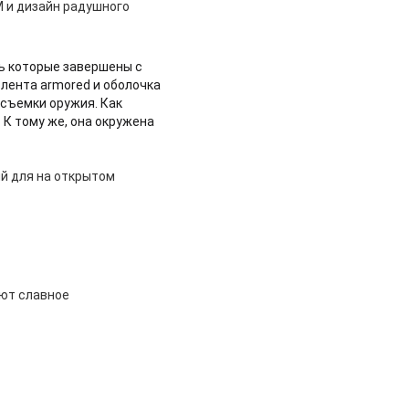
M и дизайн радушного
ь которые завершены с
лента armored и оболочка
съемки оружия. Как
 К тому же, она окружена
й для на открытом
еют славное