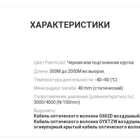
ХАРАКТЕРИСТИКИ
Цвет Paintcoat:
Черная или подгонянная куртка
Длина:
300M до 2000M во вьюрок.
Температура деятельности:
-40~80 (℃)
Мини радиус загиба:
40 mm (статический)
Сопротивление давления (длинное/краткость):
3000/4000 (N/100mm)
Выделить:
Кабель оптического волокна G652D воздушный
Кабель оптического волокна GYXTZW воздушн
огнеупорный крытый кабель оптического воло