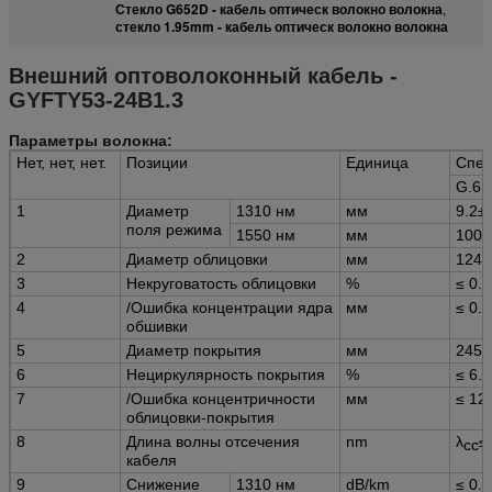
Стекло G652D - кабель оптическ волокно волокна
,
стекло 1.95mm - кабель оптическ волокно волокна
Внешний оптоволоконный кабель -
GYFTY53-24B1.3
Параметры волокна:
Нет, нет, нет.
Позиции
Единица
Спе
G.65
1
Диаметр
1310 нм
мм
9.2±
поля режима
1550 нм
мм
100,
2
Диаметр облицовки
мм
1240
3
Некруговатость облицовки
%
≤ 0.7
4
/Ошибка концентрации ядра
мм
≤ 0.5
обшивки
5
Диаметр покрытия
мм
245±
6
Нециркулярность покрытия
%
≤ 6.0
7
/Ошибка концентричности
мм
≤ 12
облицовки-покрытия
8
Длина волны отсечения
nm
λ
≤
cc
кабеля
9
Снижение
1310 нм
dB/km
≤ 0.