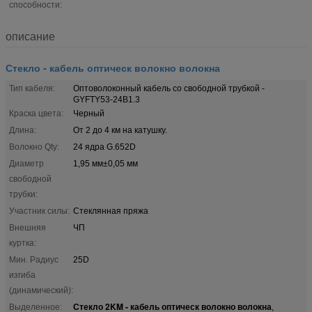
способности:
описание
Стекло - кабель оптическ волокно волокна
Тип кабеля:
Оптоволоконный кабель со свободной трубкой -
GYFTY53-24B1.3
Краска цвета:
Черный
Длина:
От 2 до 4 км на катушку.
Волокно Qty:
24 ядра G.652D
Диаметр
1,95 мм±0,05 мм
свободной
трубки:
Участник силы:
Стеклянная пряжа
Внешняя
ЧП
куртка:
Мин. Радиус
25D
изгиба
(динамический):
Стекло 2KM - кабель оптическ волокно волокна
Выделенное:
,