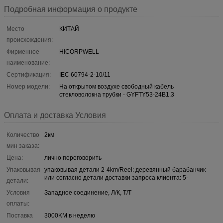
Подробная информация о продукте
Место
КИТАЙ
происхождения:
Фирменное
HICORPWELL
наименование:
Сертификация:
IEC 60794-2-10/11
Номер модели:
На открытом воздухе свободный кабель
стекловолокна трубки - GYFTY53-24B1.3
Оплата и доставка Условия
Количество
2км
мин заказа:
Цена:
лично переговорить
Упаковывая
упаковывая детали 2-4km/Reel: деревянный барабанчик
или согласно детали доставки запроса клиента: 5-
детали:
Условия
Западное соединение, Л/К, Т/Т
оплаты:
Поставка
3000KM в неделю