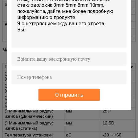
Внутренняя куртка
Размер
70,8 мм±0,3 мм
Материал
PE
Цвет
Черный
Внешняя куртка
Размер
130,0 мм±0,5 мм
Материал
PE
Цвет
Черный
Механические и экологические характеристики:
Позиции
Объединяйтесь.
Спецификации
() Напряжение
N
1000
((Долгосрочное)
() Напряжение
N
3000
((Краткосрочное)
Отправить
() Круш ((Долгосрочный)
N/10 см
1000
() Крупный (Краткосрочный)
N/10 см
3000
() Минимальный радиус
мм
25D
изгиба ((Динамический)
() Минимальный радиус
мм
12.5D
изгиба (статика)
Температура установки
oC
-20 ~ +60