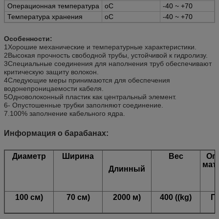
Операционная температура
oC
-40 ~ +70
Температура хранения
oC
-40 ~ +70
Особенности:
1Хорошие механические и температурные характеристики.
2Высокая прочность свободной трубы, устойчивой к гидролизу.
3Специальные соединения для наполнения труб обеспечивают
критическую защиту волокон.
4Следующие меры принимаются для обеспечения
водонепроницаемости кабеля.
5Одноволоконный пластик как центральный элемент.
6- Опустошенные трубки заполняют соединение.
7.100% заполнение кабельного ядра.
Информация о барабанах:
Диаметр
Ширина
Вес
Оп
мат
Длинный
100 см)
70 см)
2000 м)
400 ((kg)
П