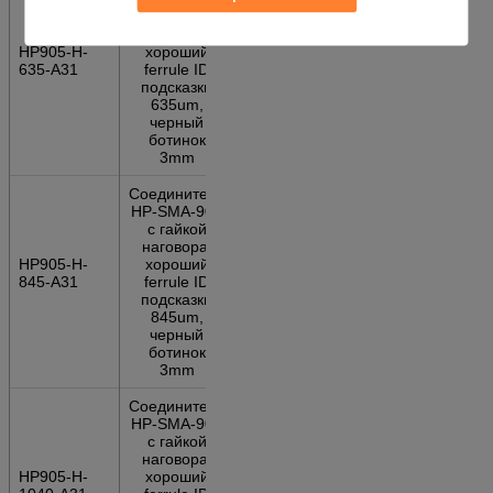
с гайкой
наговора,
HP905-H-
хороший
635-A31
ferrule ID
подсказки
635um,
черный
ботинок
3mm
Соединитель
HP-SMA-905
с гайкой
наговора,
HP905-H-
хороший
845-A31
ferrule ID
подсказки
845um,
черный
ботинок
3mm
Соединитель
HP-SMA-905
с гайкой
наговора,
HP905-H-
хороший