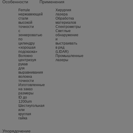
Особенности
Применения
Ferrule
Хирургия
нержавеющей
лазера
стали
Обработка
высокой
материалов
точности
Спектрометры
с
Светлые
зенкероватью
обнаружение
по
и
цилиндру
выстраивать
«хорошая
в ряд
подсказка»
(LIDAR)
Волокно
Промышленные
центризуя
лазеры
рукав
для
выравнивания
волокна
точности
Изготовленные
на заказ
размеры
ID до
1200um
Шестиугольная
или
круглая
гайка
Упорядочение