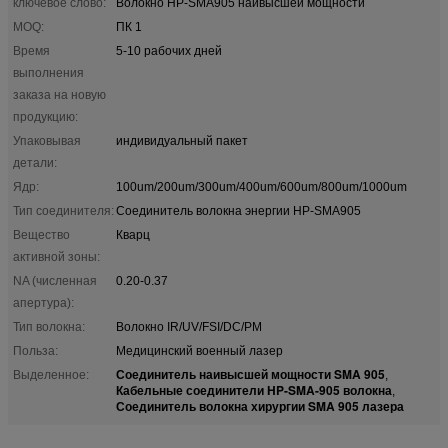
ключевое слово:
Волокно HP-SMA905 наивысшей мощности
MOQ:
ПК 1
Время
5-10 рабочих дней
выполнения
заказа на новую
продукцию:
Упаковывая
индивидуальный пакет
детали:
Ядр:
100um/200um/300um/400um/600um/800um/1000um
Тип соединителя:
Соединитель волокна энергии HP-SMA905
Вещество
Кварц
активной зоны:
NA (численная
0.20-0.37
апертура):
Тип волокна:
Волокно IR/UV/FSI/DC/PM
Польза:
Медицинский военный лазер
Соединитель наивысшей мощности SMA 905
Выделенное:
,
Кабельные соединители HP-SMA-905 волокна
,
Соединитель волокна хирургии SMA 905 лазера