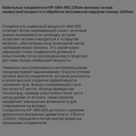
Кабельные соединители HP-SMA-905 230um волокна лазера
наивысшей мощности к обработке материалов хирургии лазера 1200um
Соединитель наивысшей мощности SMA 905
отличает ferrule нержавеющей стали с конечной
гранью зенкеровати по цилиндру, которая
позволяет волокну находиться в «открытом
космосе», обеспечивая зону эпоксидной смолы
свободную вокруг волокна. Это значительно
уменьшает отказ соединителя должный к
избыточному теплу произведенному в средствах
доставки лазера наивысшей мощности.
Уникально конструированное центризующ рукав
предусматривает выравнивание точности угловое
волокна внутри соединителя, который результаты
в более высокой соединяя эффективности
лазерного луча. Фланец нержавеющей стали
построен в 2 частях. Фланца функции как
теплоотвод, проводя избыточное тепло части
назад далеко от волокна, таким образом
продвигают уменьшение возможности для
повреждения на волокне.
Соединитель HP-SMA 905 доступен с широким
диапазоном внутренних диаметров от 230um к
1200um. Определите ferrule внутри диаметра
приказывая соединители.