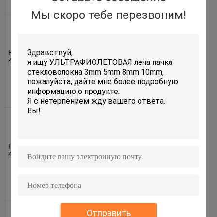
3mm
Мы скоро тебе перезвоним!
Соединитель
HP-SMA-905
с гайкой
наговора,
HP905-H-
хороший
445-A31
ferrule ID
подсказки
445um,
черный
ботинок
3mm
Соединитель
HP-SMA-905
с гайкой
наговора,
HP905-H-
хороший
485-A31
ferrule ID
подсказки
485um,
черный
ботинок
3mm
Соединитель
Отправить
HP-SMA-905