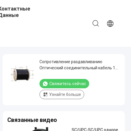
Контактные
Данные
Сопротивление раздавливанию
Оптический соединительный кабель 1
или 2 сердечника GJYXCH Черный цвет
Свяжитесь сейчас
Узнайте больше
Связанные видео
SC/UPC-SC/UPC одноре