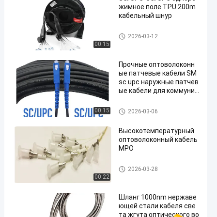
жимное поле TPU 200m
кабельный шнур
волоконно-оптических кабел
2026-03-12
ей патч
00:15
Прочные оптоволоконн
ые патчевые кабели SM
sc upc наружные патчев
ые кабели для коммуник
ационных систем
волоконно-оптических кабел
00:15
2026-03-06
ей патч
Высокотемпературный
оптоволоконный кабель
MPO
волоконно-оптических кабел
2026-03-28
ей патч
00:22
Шланг 1000nm нержаве
ющей стали кабеля све
та жгута оптического во