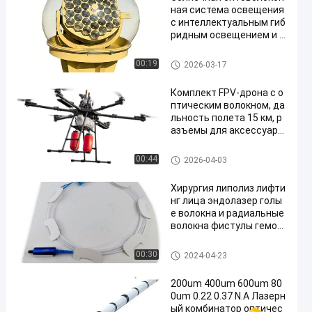
ная система освещения
с интеллектуальным гиб
ридным освещением и п
олноспектральным здор
овым светом
Обнаженное стекловолокно
00:19
2026-03-17
Комплект FPV-дрона с о
птическим волокном, да
льность полета 15 км, р
азъемы для аксессуаро
в БПЛА
Обнаженное стекловолокно
00:44
2026-04-03
Хирургия липолиз лифти
нг лица эндолазер голы
е волокна и радиальные
волокна фистулы гемор
роя
Обнаженное стекловолокно
00:30
2024-04-23
200um 400um 600um 80
0um 0.22 0.37 N.A Лазерн
ый комбинатор оптичес