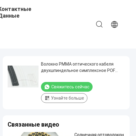
Контактные
Данные
Волокно PMMA оптического кабеля
двухшпиндельное симплексное POF
Мульти-волокна Eska от Мицубиси
Химиката Корпорации
Свяжитесь сейчас
Узнайте больше
Связанные видео
Солнечная оптоволокон