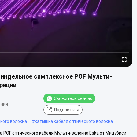
индельное симплексное POF Мульти-
рации
Свяжитесь сейчас
ения
Поделиться
кого волокна
#
катышка кабеля оптического волокна
 POF оптического кабеля Мульти-волокна Eska от Мицубиси