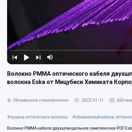
Волокно PMMA оптического кабеля двухшп
волокна Eska от Мицубиси Химиката Корпо
Обнаженное стекловолокно
2022-01-11
660 мн
#
провод оптического волокна
#
обнаженный кабель оптичес
Волокно PMMA кабеля двухшпиндельное симплексное POF Eska