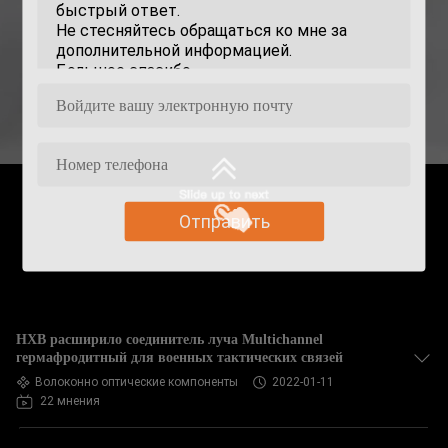
Отправить
HXB расширило соединитель луча Multichannel
гермафродитный для военных тактических связей
Волоконно оптические компоненты
2022-01-11
22 мнения