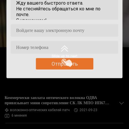
Отправить
Коммерчески заплата оптического волокна ОДВА
привязывает мини сопротивление СК ЛК МПО ИП67
механическое
волоконно-оптических кабелей патч
2021-09-23
6 мнения